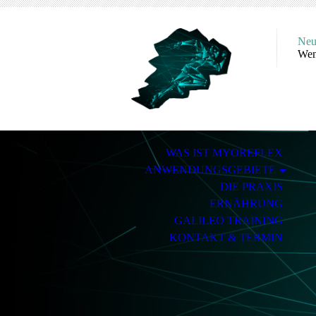
Neu
Wen
WAS IST MYOREFLEX
ANWENDUNGSGEBIETE
DIE PRAXIS
ERNÄHRUNG
GALILEO TRAINING
KONTAKT & TERMIN